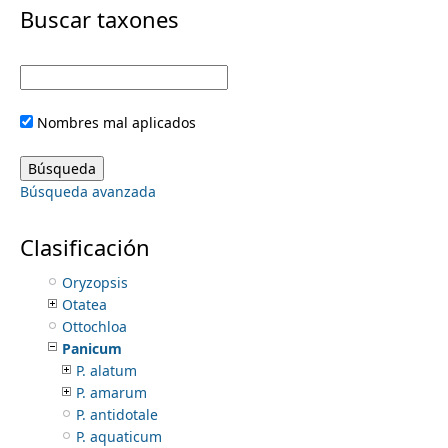
i
Buscar taxones
Neyraudia
Ocellochloa
m
m
Ochlopoa
Oedochloa
e
a
Olmeca
Nombres mal aplicados
Olyra
r
n
Ophiuros
Oplismenus
y
Búsqueda avanzada
Orcuttia
u
Ortachne
t
Orthoclada
Clasificación
Oryza
a
Oryzopsis
Otatea
b
Ottochloa
Panicum
s
P. alatum
P. amarum
P. antidotale
P. aquaticum