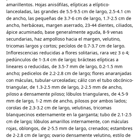
amarillentos. Hojas anisófilas, elípticas a elíptico-
lanceoladas, las grandes de 5.5-9.5 cm de largo, 2.5-4.1 cm
de ancho, las pequeñas de 3.7-6 cm de largo, 1.7-2.5 cm de
ancho, herbáceas, margen aserrado, 23-44 dientes, ciliados,
ápice acuminado, base generalmente aguda, 8-9 venas
secundarias, haz ampolloso hacia el margen, velutino,
tricomas largos y cortos; pecíolos de 0.7-3.7 cm de largo.
Inflorescencias reducidas a flores solitarias, rara vez 3 o 4;
pedúnculos de 1-3.4 cm de largo; brácteas elípticas a
lineares o reducidas, de 3.5-7 mm de largo, 0.2-1.5 mm
ancho; pedicelos de 2.2-2.8 cm de largo; flores anaranjadas
con máculas, tubular-urceoladas; cáliz con el tubo obcónico-
triangular, de 1.3-2.5 mm de largo, 2-2.5 mm de ancho,
piloso a densamente piloso; lóbulos triangulares, de 4.5-9
mm de largo, 1-2 mm de ancho, pilosos por ambos lados;
corolas de 2.3-3.2 cm de largo, velutinas, tricomas
blanquecinos externamente en la garganta; tubo de 2.1-2.5
cm de largo; lóbulos amarillos internamente, con máculas
rojas, oblongos, de 2-5.5 mm de largo, crenados; estambres
de 2-2.8 cm de largo; ovario densamente velutino, estilo de