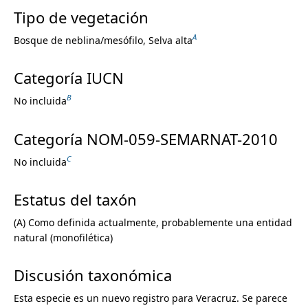
Convolvulaceae
Tipo de vegetación
Cordiaceae
Coriariaceae
A
Bosque de neblina/mesófilo, Selva alta
Cornaceae
Costaceae
Categoría IUCN
Crassulaceae
Crossosomataceae
B
No incluida
Cucurbitaceae
Cunoniaceae
Categoría NOM-059-SEMARNAT-2010
Cyclanthaceae
Cymodoceaceae
C
No incluida
Cyperaceae
Cyrillaceae
Estatus del taxón
Cytinaceae
Datiscaceae
(A) Como definida actualmente, probablemente una entidad
Dichapetalaceae
natural (monofilética)
Dilleniaceae
Dioscoreaceae
Discusión taxonómica
Dipentodontaceae
Droseraceae
Esta especie es un nuevo registro para Veracruz. Se parece
Ebenaceae