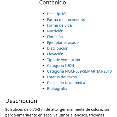
Contenido
r
m
Descripción
i
Forma de crecimiento
e
Forma de vida
m
Nutrición
Floración
a
n
Ejemplar revisado
Distribución
r
u
Elevación
Tipo de vegetación
y
Categoría IUCN
Categoría NOM-059-SEMARNAT-2010
t
Estatus del taxón
Discusión taxonómica
a
Bibliografía
b
Descripción
s
Sufrútices de 0.75-2 m de alto, generalmente de coloración
pardo-amarillento en seco, velutinos a lanosos, tricomas