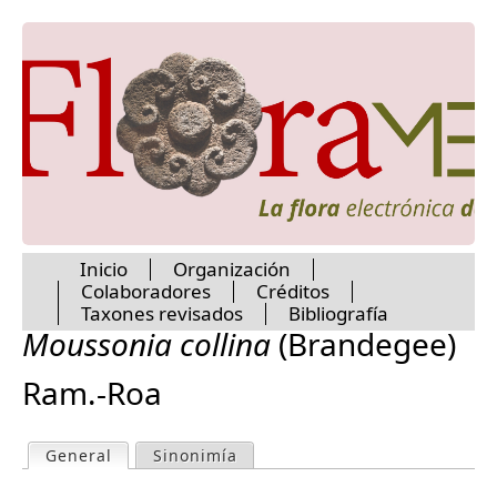
Jump to navigation
Inicio
Organización
Colaboradores
Créditos
M
Taxones revisados
Bibliografía
Moussonia collina
(Brandegee)
a
Ram.-Roa
i
General
(active tab)
Sinonimía
P
n