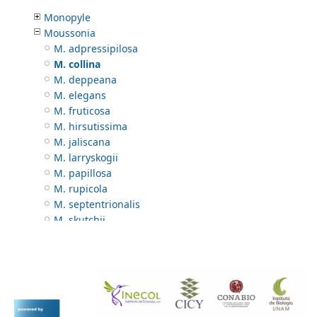
Locheria
Monopyle
Moussonia
M. adpressipilosa
M. collina
M. deppeana
M. elegans
M. fruticosa
M. hirsutissima
M. jaliscana
M. larryskogii
M. papillosa
M. rupicola
M. septentrionalis
M. skutchii
M. triflora
M. viminalis
Napeanthus
Nautilocalyx
Nematanthus
Neomortonia