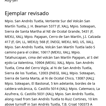
Aug–Jan
Alismataceae
Alstroemeriaceae
Ejemplar revisado
Altingiaceae
Amaranthaceae
Mpio. San Andrés Tuxtla, Vertiente Sur del Volcán San
Amaryllidaceae
Martín Tuxtla, J. H. Beaman 5377 (F, XAL), Mpio. Soteapan,
Anacampserotaceae
Sierra de Santa Martha al NE de Ocotal Grande, 5431 (F,
Anacardiaceae
MEXU, XAL), Mpio. Pajapan, Cerro de San Martín, J.I. Calzada
Annonaceae
417 (F, GH, LL, MEXU); 568 (F, INEGI, MEXU, MO, US, XAL),
Apiaceae
Mpio. San Andrés Tuxtla, Volcán San Martín Tuxtla lado S
Apocynaceae
camino para el cráter, 10617 (MEXU, XAL), Mpio.
Apodanthaceae
Tatahuicapan, cima del volcán San Martín Pajapan, al S del
Aquifoliaceae
ejido La Valentina, 10904 (MEXU, XAL), Mpio. San Andrés
Araceae
Tuxtla, Cima del Cerro Vigía, al N de San Andrés Tuxtla,
Araliaceae
Sierra de los Tuxtlas, 12003 (INEGI, XAL), Mpio. Soteapan,
Arecaceae
Sierra de Santa Marta, al N de Ocotal Chico, 13087 (XAL);
Aristolochiaceae
Mpio. Soteapan, El Bastonal, 5 km adelante, bordes de la
Asparagaceae
caldera volcánica, G. Castillo 5014 (XAL); Mpio. Catemaco, La
Asphodelaceae
Azufrera, G. Castillo 5031 (XAL); Mpio. San Andrés Tuxtla,
Asteraceae
along road from San Andrés Tuxtla to Ruiz Cortines, 10 km
Balanophoraceae
above turnoff in San Andrés Tuxtla, T.B. Croat 100373 A
Balsaminaceae