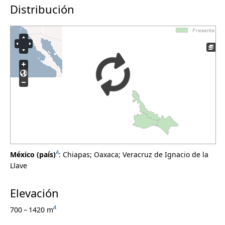
Distribución
Cannabaceae
Cannaceae
Capparaceae
Caprifoliaceae
Caricaceae
Caryophyllaceae
Casuarinaceae
Celastraceae
Ceratophyllaceae
Chenopodiaceae
Chloranthaceae
Chrysobalanaceae
Cistaceae
Cleomaceae
A
México (país)
:
Chiapas
;
Oaxaca
;
Veracruz de Ignacio de la
Clethraceae
Llave
Clusiaceae
Coldeniaceae
Elevación
Combretaceae
Commelinaceae
A
700 – 1420 m
Connaraceae