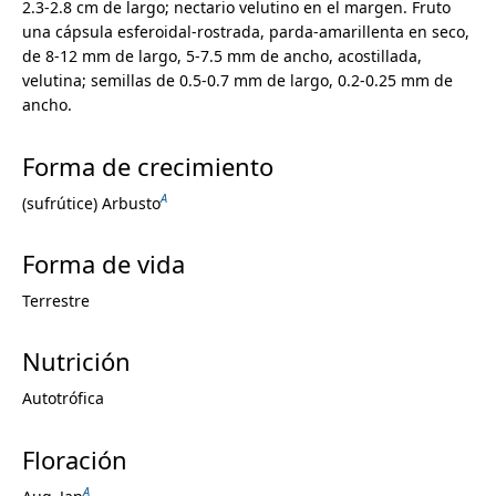
2.3-2.8 cm de largo; nectario velutino en el margen. Fruto
una cápsula esferoidal-rostrada, parda-amarillenta en seco,
de 8-12 mm de largo, 5-7.5 mm de ancho, acostillada,
velutina; semillas de 0.5-0.7 mm de largo, 0.2-0.25 mm de
ancho.
Forma de crecimiento
A
(sufrútice) Arbusto
Forma de vida
Pteridofitas
Angiospermas
Terrestre
Acanthaceae
Achariaceae
Nutrición
Achatocarpaceae
Acoraceae
Autotrófica
Actinidiaceae
Adoxaceae
Floración
Agdestidaceae
Aizoaceae
A