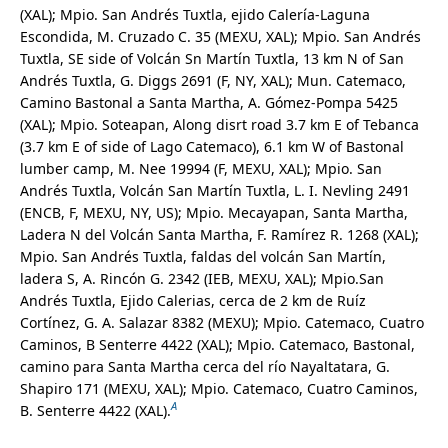
(XAL); Mpio. San Andrés Tuxtla, ejido Calería-Laguna
Basellaceae
Escondida, M. Cruzado C. 35 (MEXU, XAL); Mpio. San Andrés
Bataceae
Tuxtla, SE side of Volcán Sn Martín Tuxtla, 13 km N of San
Begoniaceae
Andrés Tuxtla, G. Diggs 2691 (F, NY, XAL); Mun. Catemaco,
Berberidaceae
Camino Bastonal a Santa Martha, A. Gómez-Pompa 5425
Betulaceae
(XAL); Mpio. Soteapan, Along disrt road 3.7 km E of Tebanca
Bignoniaceae
(3.7 km E of side of Lago Catemaco), 6.1 km W of Bastonal
Bixaceae
lumber camp, M. Nee 19994 (F, MEXU, XAL); Mpio. San
Boraginaceae
Andrés Tuxtla, Volcán San Martín Tuxtla, L. I. Nevling 2491
Brassicaceae
(ENCB, F, MEXU, NY, US); Mpio. Mecayapan, Santa Martha,
Bromeliaceae
Ladera N del Volcán Santa Martha, F. Ramírez R. 1268 (XAL);
Brunelliaceae
Mpio. San Andrés Tuxtla, faldas del volcán San Martín,
Burmanniaceae
ladera S, A. Rincón G. 2342 (IEB, MEXU, XAL); Mpio.San
Burseraceae
Andrés Tuxtla, Ejido Calerias, cerca de 2 km de Ruíz
Buxaceae
Cortínez, G. A. Salazar 8382 (MEXU); Mpio. Catemaco, Cuatro
Cabombaceae
Caminos, B Senterre 4422 (XAL); Mpio. Catemaco, Bastonal,
Cactaceae
camino para Santa Martha cerca del río Nayaltatara, G.
Calceolariaceae
Shapiro 171 (MEXU, XAL); Mpio. Catemaco, Cuatro Caminos,
Calophyllaceae
A
B. Senterre 4422 (XAL).
Campanulaceae
Canellaceae