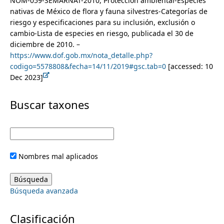
NOM-059-SEMARNAT-2010, Protección ambiental-Especies
Amalophyllon
nativas de México de flora y fauna silvestres-Categorías de
Anetanthus
riesgo y especificaciones para su inclusión, exclusión o
Besleria
cambio-Lista de especies en riesgo, publicada el 30 de
Capanea
diciembre de 2010. –
Chrysothemis
https://www.dof.gob.mx/nota_detalle.php?
Codonanthe
codigo=5578808&fecha=14/11/2019#gsc.tab=0
[accessed: 10
Codonanthopsis
Dec 2023]
Columnea
Corytoplectus
Buscar taxones
Diastema
Drymonia
Episcia
Eucodonia
Gasteranthus
Nombres mal aplicados
Gesneria
Glossoloma
Gloxinia
Búsqueda avanzada
Hippodamia
Koellikeria
Kohleria
Clasificación