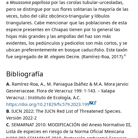
a
Moussonia papillosa
por las corolas tubular-urceoladas,
Ehretiaceae
pero se distingue por sus flores solitarias la mayoría de las
Elaeagnaceae
veces, tubo del cáliz obcónico-triangular y lóbulos
Elaeocarpaceae
triangulares. Cabe mencionar que las poblaciones de esta
Elatinaceae
especie presentes en Chiapas tienen por lo general las
Ericaceae
hojas más grandes y las ampollas del haz son más
Eriocaulaceae
evidentes, los pedúnculos y pedicelos son más cortos, y se
Erythroxylaceae
ubican preferentemente en bosque caducifolio. Este taxón
Euphorbiaceae
A
fue segregado de
M. elegans
Decne. (Ramírez-Roa, 2017).
Fabaceae
Fagaceae
Bibliografía
Fouquieriaceae
Frankeniaceae
A.
Ramírez-Roa, A., M. Paniagua Ibáñez & M.A. Mora Jarvio:
Garryaceae
Gesneriaceae. Flora de Veracruz 199: 1-143. – Xalapa
Gelsemiaceae
Veracruz.: Instituto de Ecología, A.C.
Gentianaceae
https://doi.org/10.21829/fv.579.2023.199
Geraniaceae
B.
IUCN 2022: The IUCN Red List of Threatened Species.
Gesneriaceae
Versión 2022-2
Achimenes
C.
SEMARNAT 2010: MODIFICACIÓN del Anexo Normativo III,
Alloplectus
Lista de especies en riesgo de la Norma Oficial Mexicana
Alsobia