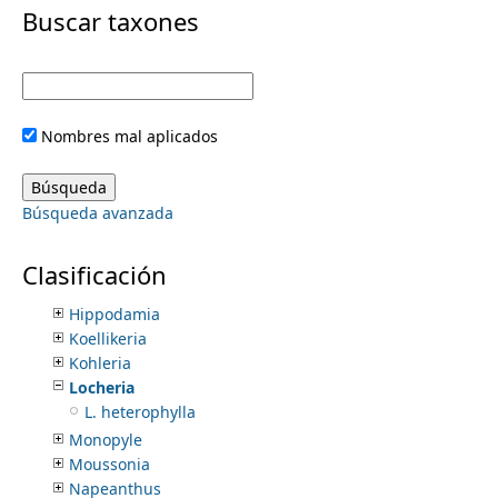
i
Buscar taxones
Codonanthe
Codonanthopsis
m
m
Columnea
Corytoplectus
e
a
Diastema
Nombres mal aplicados
Drymonia
r
n
Episcia
Eucodonia
y
Búsqueda avanzada
Gasteranthus
u
Gesneria
t
Glossoloma
Clasificación
Gloxinia
a
Hippodamia
Koellikeria
b
Kohleria
Locheria
s
L. heterophylla
Monopyle
Moussonia
Napeanthus