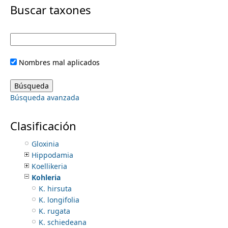
i
Buscar taxones
Chrysothemis
Codonanthe
m
m
Codonanthopsis
Columnea
e
a
Corytoplectus
Nombres mal aplicados
Diastema
r
n
Drymonia
Episcia
y
Búsqueda avanzada
Eucodonia
u
Gasteranthus
t
Gesneria
Clasificación
Glossoloma
a
Gloxinia
Hippodamia
b
Koellikeria
Kohleria
s
K. hirsuta
K. longifolia
K. rugata
K. schiedeana