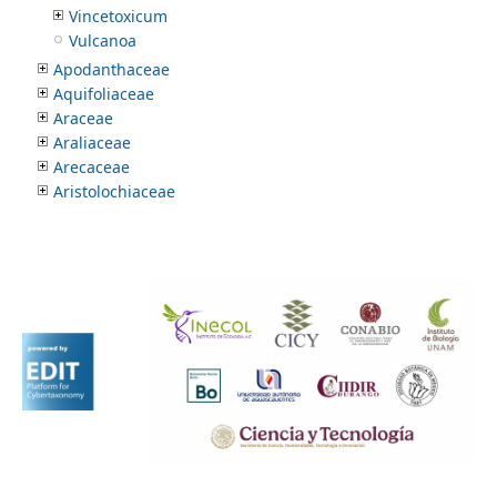
Vincetoxicum
Vulcanoa
Apodanthaceae
Aquifoliaceae
Araceae
Araliaceae
Arecaceae
Aristolochiaceae
Asparagaceae
Asphodelaceae
Asteraceae
Balanophoraceae
Balsaminaceae
Basellaceae
Bataceae
Begoniaceae
Berberidaceae
Betulaceae
Bignoniaceae
Bixaceae