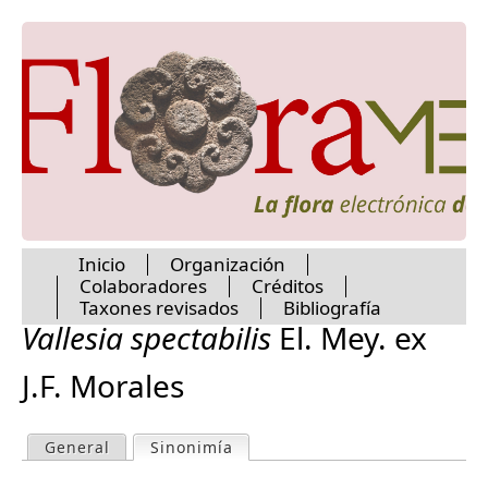
Pentalinon
Jump to navigation
Pherotrichis
Philibertia
Pinochia
Plumeria
Polystemma
Prestonia
Prosthecidiscus
Pseudomarsdenia
Rauvolfia
Rhabdadenia
Inicio
Organización
Rotundanthus
Colaboradores
Créditos
Ruehssia
M
Taxones revisados
Bibliografía
Rytidoloma
Vallesia spectabilis
El. Mey. ex
Sarcostemma
a
Secondatia
J.F. Morales
Seutera
Stapelia
i
Stemmadenia
General
Sinonimía
(active tab)
P
Suberogerens
n
Tabernaemontana