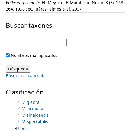
Vallesia spectabilis
El. Mey. ex J.F. Morales
in Novon 8 (3): 263–
r
Tassadia
264. 1998
sec. Juárez-Jaimes & al. 2007
Telosiphonia
m
i
Thenardia
Buscar taxones
Thevetia
e
m
Thoreauea
Tintinnabularia
a
n
Tonduzia
Trachelospermum
r
Nombres mal aplicados
Trichosacme
u
Vailia
y
Vallesia
Búsqueda avanzada
V. antillana
t
V. aurantiaca
V. baileyana
Clasificación
a
V. conzattii
V. glabra
b
V. laciniata
V. sinaloensis
s
V. spectabilis
Vinca