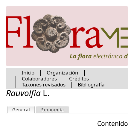
Forsteronia
Jump to navigation
Funastrum
Gomphocarpus
Gonolobus
Haplophyton
Jobinia
Labidostelma
Laubertia
Macaglia
Macroscepis
Macrosiphonia
Inicio
Organización
Mandevilla
Colaboradores
Créditos
Marsdenia
M
Taxones revisados
Bibliografía
Matelea
Rauvolfia
L.
Melinia
a
Mesechites
Metalepis
General
(active tab)
Sinonimía
P
Metastelma
i
Microdactylon
Contenido
r
Neriandra
n
Nerium