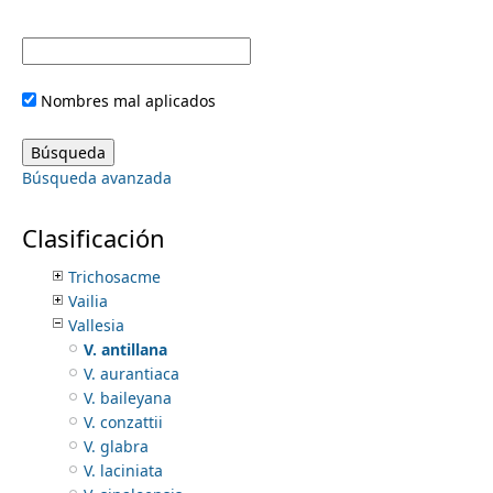
Stemmadenia
Suberogerens
Tabernaemontana
Tassadia
Nombres mal aplicados
Telosiphonia
Thenardia
Thevetia
Búsqueda avanzada
Thoreauea
Tintinnabularia
Tonduzia
Clasificación
Trachelospermum
Trichosacme
Vailia
Vallesia
V. antillana
V. aurantiaca
V. baileyana
V. conzattii
V. glabra
V. laciniata