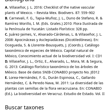
Pattalias
A.
Villaseñor, J. L. 2016: Checklist of the native vascular
Peltastes
plants of Mexico. – Revista Mex. Biodivers. 87: 559–902
Pentalinon
B.
Carnevali, F. G., Tapia-Muñoz, J. L., Duno de Stefano, R. &
Pherotrichis
Ramírez Morillo, I. M. (Eds. Grales.) 2010: Flora Ilustrada de
Philibertia
la Península de Yucatán: Listado Florístico: 328 pp.
Pinochia
C.
Juárez-Jaimes, V., Alvarado-Cárdenas, L. & Villaseñor, J. L.
Plumeria
2008: Apocináceas y Asclepiadáceas (Dicotiledóneas). En:
Polystemma
Ocegueda, S. & Llorente-Bousquets, J. (Coords.). Catálogo
Prestonia
taxonómico de especies de México. Capital natural de
Prosthecidiscus
México, Conocimiento actual de la biodiversidad vol. I: CD1
Pseudomarsdenia
D.
Villaseñor, J. L., Ortiz, E., Alvarado, L., Mora, M. & Segura,
Rauvolfia
G. 2013: Catálogo florístico taxonómico de los árboles de
Rhabdadenia
México. Base de datos SNIB-CONABIO proyecto No. JE012
Rotundanthus
E.
Lorea-Hernández, F. G., Durán Espinosa, C., Gallardo
Ruehssia
Hernández, C. & Peredo Nava, M. 2011: La diversidad de las
Rytidoloma
plantas con semillas de la flora veracruzana. En: CONABIO
Sarcostemma
(Ed.). La biodiversidad en Veracruz. Estudio de Estado. Vol. II
Secondatia
Seutera
Buscar taxones
Stapelia