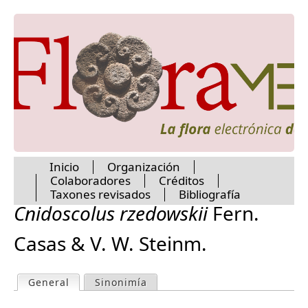
Commelinaceae
Jump to navigation
Connaraceae
Convolvulaceae
Cordiaceae
Coriariaceae
Cornaceae
Costaceae
Crassulaceae
Crossosomataceae
Cucurbitaceae
Cunoniaceae
Inicio
Organización
Cyclanthaceae
Colaboradores
Créditos
Cymodoceaceae
M
Taxones revisados
Bibliografía
Cyperaceae
Cnidoscolus rzedowskii
Fern.
Cyrillaceae
a
Cytinaceae
Casas & V. W. Steinm.
Datiscaceae
i
Dichapetalaceae
Dilleniaceae
General
(active tab)
Sinonimía
P
Dioscoreaceae
n