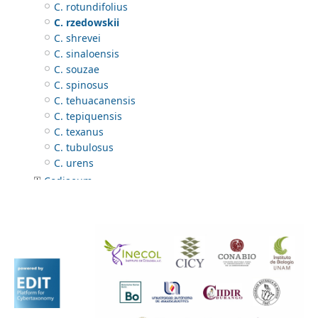
C. rotundifolius
C. rzedowskii
C. shrevei
C. sinaloensis
C. souzae
C. spinosus
C. tehuacanensis
C. tepiquensis
C. texanus
C. tubulosus
C. urens
Codiaeum
Croton
Dalechampia
Dalembertia
Ditaxis
Enriquebeltrania
Euphorbia
Garcia
Gymnanthes