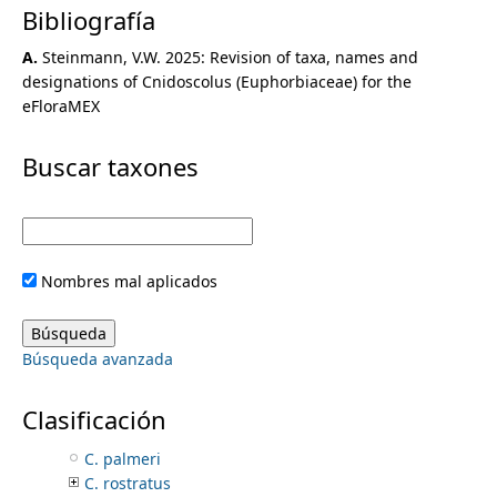
Bibliografía
Cleidion
Cnidoscolus
A.
Steinmann, V.W. 2025: Revision of taxa, names and
C. aconitifolius
designations of Cnidoscolus (Euphorbiaceae) for the
C. albibracteatus
eFloraMEX
C. albidus
C. angustidens
Buscar taxones
C. autlanensis
C. calyculatus
C. eglandulatus
C. egregius
C. elasticus
Nombres mal aplicados
C. infernidialis
C. liebmannii
C. maculatus
Búsqueda avanzada
C. megacanthus
C. monicanus
C. multilobus
Clasificación
C. orbiculatus
C. palmeri
C. rostratus