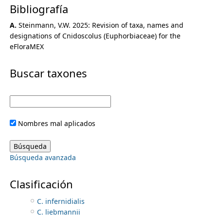
Bibliografía
Alchornea
Aleurites
A.
Steinmann, V.W. 2025: Revision of taxa, names and
Argythamnia
designations of Cnidoscolus (Euphorbiaceae) for the
Astraea
eFloraMEX
Bernardia
Caperonia
Buscar taxones
Chiropetalum
Cleidion
Cnidoscolus
C. aconitifolius
C. albibracteatus
Nombres mal aplicados
C. albidus
C. angustidens
C. autlanensis
Búsqueda avanzada
C. calyculatus
C. eglandulatus
C. egregius
Clasificación
C. elasticus
C. infernidialis
C. liebmannii