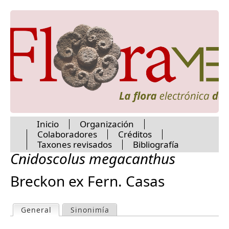
Chrysobalanaceae
Jump to navigation
Cistaceae
Cleomaceae
Clethraceae
Clusiaceae
Coldeniaceae
Combretaceae
Commelinaceae
Connaraceae
Convolvulaceae
Cordiaceae
Inicio
Organización
Coriariaceae
Colaboradores
Créditos
Cornaceae
M
Taxones revisados
Bibliografía
Costaceae
Cnidoscolus megacanthus
Crassulaceae
a
Crossosomataceae
Breckon ex Fern. Casas
Cucurbitaceae
i
Cunoniaceae
Cyclanthaceae
General
(active tab)
Sinonimía
P
Cymodoceaceae
n