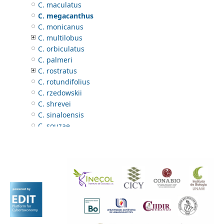
C. maculatus
C. megacanthus
C. monicanus
C. multilobus
C. orbiculatus
C. palmeri
C. rostratus
C. rotundifolius
C. rzedowskii
C. shrevei
C. sinaloensis
C. souzae
C. spinosus
C. tehuacanensis
C. tepiquensis
C. texanus
C. tubulosus
C. urens
Codiaeum
Croton