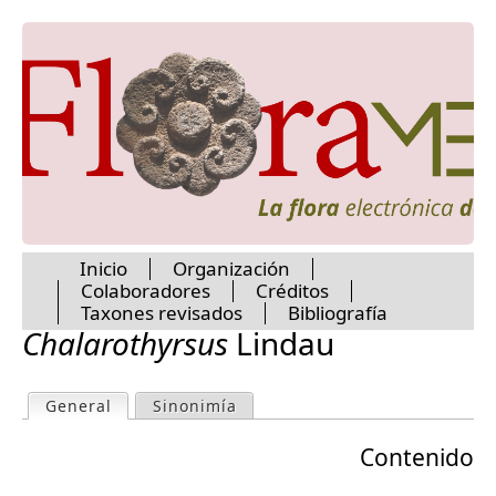
Jump to navigation
Inicio
Organización
Colaboradores
Créditos
M
Taxones revisados
Bibliografía
Chalarothyrsus
Lindau
a
General
(active tab)
Sinonimía
P
i
Contenido
r
n