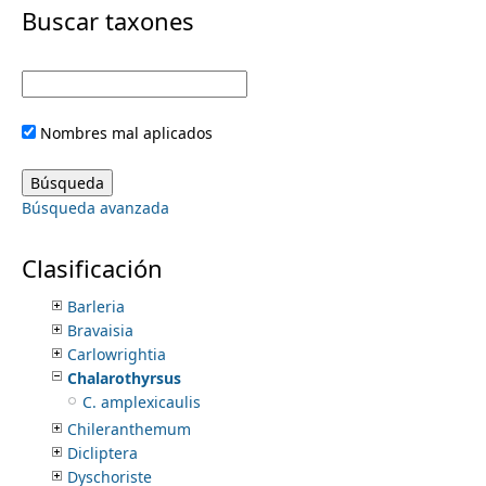
i
Buscar taxones
m
m
e
a
Nombres mal aplicados
Pteridofitas
r
n
Angiospermas
Acanthaceae
y
Búsqueda avanzada
Anisacanthus
u
Aphanosperma
t
Aphelandra
Clasificación
Avicennia
a
Barleria
Bravaisia
b
Carlowrightia
Chalarothyrsus
s
C. amplexicaulis
Chileranthemum
Dicliptera
Dyschoriste