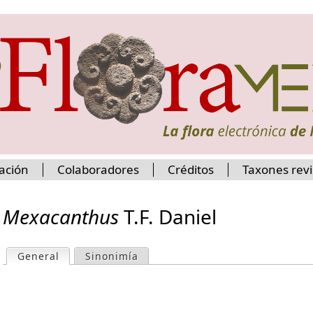
Jump to navigation
ación
Colaboradores
Créditos
Taxones rev
Mexacanthus
T.F. Daniel
General
(active tab)
Sinonimía
P
r