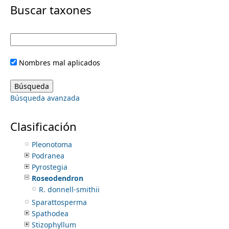
i
Buscar taxones
Handroanthus
Heterophragma
m
m
Jacaranda
Kigelia
e
a
Lundia
Nombres mal aplicados
Mansoa
r
n
Martinella
Pachyptera
y
Búsqueda avanzada
Pajanelia
u
Pandorea
t
Parmentiera
Clasificación
Phryganocydia
a
Pleonotoma
Podranea
b
Pyrostegia
Roseodendron
s
R. donnell-smithii
Sparattosperma
Spathodea
Stizophyllum