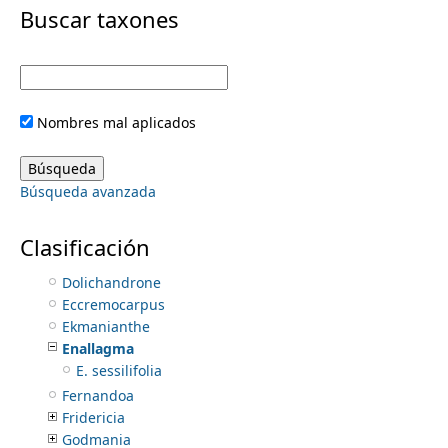
i
Buscar taxones
Astianthus
Bignonia
m
m
Callichlamys
Campsis
e
a
Catalpa
Nombres mal aplicados
Chilopsis
r
n
Crescentia
Cuspidaria
y
Búsqueda avanzada
Cybistax
u
Delostoma
t
Digomphia
Clasificación
Dolichandra
a
Dolichandrone
Eccremocarpus
b
Ekmanianthe
Enallagma
s
E. sessilifolia
Fernandoa
Fridericia
Godmania