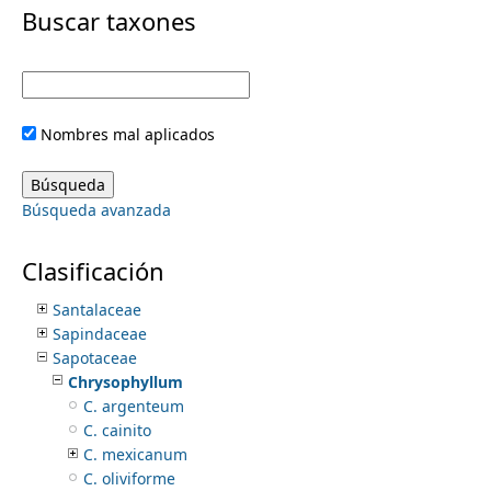
i
Buscar taxones
Proteaceae
Putranjivaceae
m
m
Ranunculaceae
Resedaceae
e
a
Rhamnaceae
Nombres mal aplicados
Rhizophoraceae
r
n
Rosaceae
Rubiaceae
y
Búsqueda avanzada
Ruppiaceae
u
Rutaceae
t
Sabiaceae
Clasificación
Salicaceae
a
Santalaceae
Sapindaceae
b
Sapotaceae
Chrysophyllum
s
C. argenteum
C. cainito
C. mexicanum
C. oliviforme