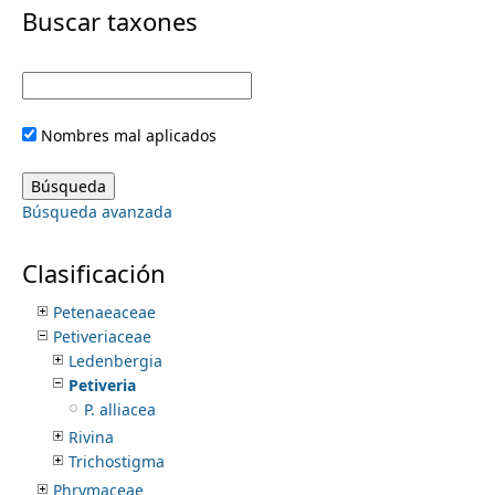
i
Buscar taxones
Opiliaceae
Orchidaceae
m
m
Orobanchaceae
Oxalidaceae
e
a
Paeoniaceae
Nombres mal aplicados
Pandanaceae
r
n
Papaveraceae
Passifloraceae
y
Búsqueda avanzada
Paulowniaceae
u
Pedaliaceae
t
Pentaphylacaceae
Clasificación
Peraceae
a
Petenaeaceae
Petiveriaceae
b
Ledenbergia
Petiveria
s
P. alliacea
Rivina
Trichostigma
Phrymaceae