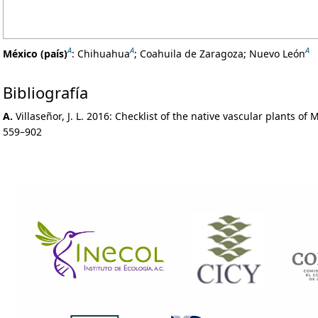
A
A
A
México (país)
:
Chihuahua
;
Coahuila de Zaragoza
;
Nuevo León
Bibliografía
A.
Villaseñor, J. L. 2016: Checklist of the native vascular plants of 
559–902