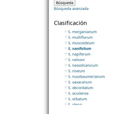
S. meyranianum
Búsqueda avanzada
S. minimum
m
S. mocinianum
S. moniliforme
Clasificación
e
S. moranense
S. morganianum
S. multiflorum
n
S. muscoideum
S. nanifolium
u
S. napiferum
S. nelsoni
S. neovolcanicum
S. niveum
S. nussbaumerianum
S. oaxacanum
S. obcordatum
S. ocuilense
S. orbatum
S. oteroi
S. oxycoccoides