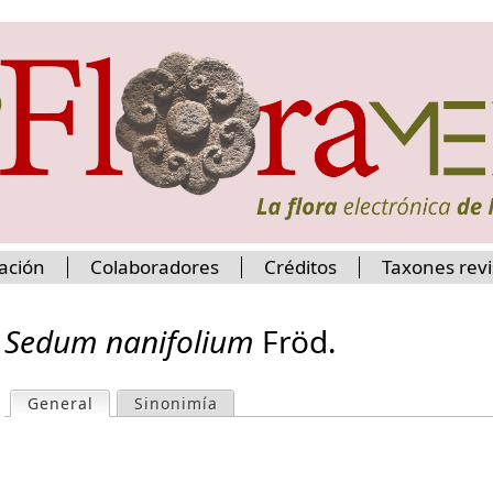
Jump to navigation
ación
Colaboradores
Créditos
Taxones rev
Sedum nanifolium
Fröd.
General
(active tab)
Sinonimía
P
r