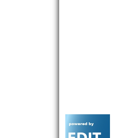
S. oxypetalum
S. pachyphyllum
S. palmeri
S. papillicaulum
S. parvum
S. pentastamineum
S. perezdelarosae
S. piaxtlaense
S. platystylum
S. porphyranthes
S. potosinum
S. praealtum
S. pringlei
S. puberulum
S. pulvinatum
S. purpusi
S. quadripetalum
S. quevae
S. raramuri
S. reptans
S. retusum