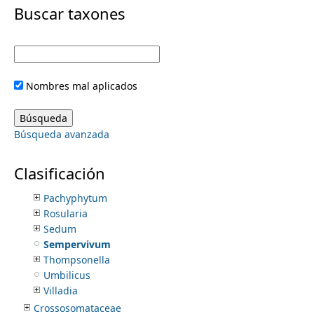
i
Buscar taxones
Cornaceae
Costaceae
m
m
Crassulaceae
Aeonium
e
a
Cotyledon
Nombres mal aplicados
Crassula
r
n
Cremnophila
Dudleya
y
Búsqueda avanzada
Echeveria
u
Graptopetalum
t
Kalanchoe
Clasificación
Lenophyllum
a
Pachyphytum
Rosularia
b
Sedum
Sempervivum
s
Thompsonella
Umbilicus
Villadia
Crossosomataceae