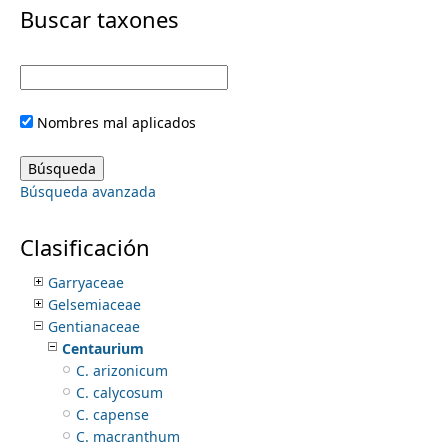
i
Buscar taxones
Ehretiaceae
Elaeagnaceae
m
m
Elaeocarpaceae
Elatinaceae
e
a
Ericaceae
Nombres mal aplicados
Eriocaulaceae
r
n
Erythroxylaceae
Euphorbiaceae
y
Búsqueda avanzada
Fabaceae
u
Fagaceae
t
Fouquieriaceae
Clasificación
Frankeniaceae
a
Garryaceae
Gelsemiaceae
b
Gentianaceae
Centaurium
s
C. arizonicum
C. calycosum
C. capense
C. macranthum