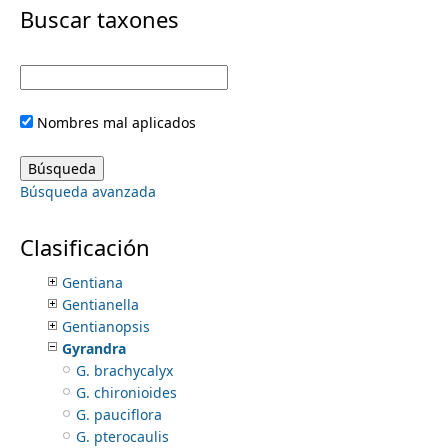
i
Buscar taxones
Gentianaceae
Centaurium
m
m
Centaurodes
Chelonanthus
e
a
Cicendia
Nombres mal aplicados
Coutoubea
r
n
Curtia
Eustoma
y
Búsqueda avanzada
Exacum
u
Exadenus
t
Frasera
Clasificación
Geniostemon
a
Gentiana
Gentianella
b
Gentianopsis
Gyrandra
s
G. brachycalyx
G. chironioides
G. pauciflora
G. pterocaulis