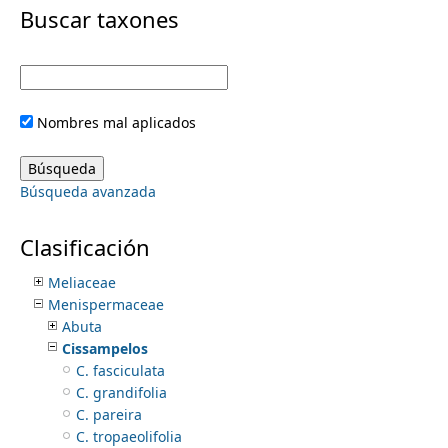
i
Buscar taxones
Loganiaceae
Loranthaceae
m
m
Lythraceae
Magnoliaceae
e
a
Malpighiaceae
Nombres mal aplicados
Malvaceae
r
n
Marantaceae
Marcgraviaceae
y
Búsqueda avanzada
Martyniaceae
u
Mayacaceae
t
Melanthiaceae
Clasificación
Melastomataceae
a
Meliaceae
Menispermaceae
b
Abuta
Cissampelos
s
C. fasciculata
C. grandifolia
C. pareira
C. tropaeolifolia