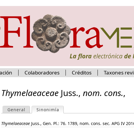
Jump to navigation
ación
Colaboradores
Créditos
Taxones rev
Thymelaeaceae
Juss.
,
nom. cons.
,
General
Sinonimía
(active tab)
P
Thymelaeaceae
Juss.
,
Gen. Pl.: 76. 1789
,
nom. cons.
sec. APG IV 201
r