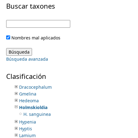
i
Buscar taxones
Acanthomintha
Aegiphila
m
m
Agastache
Ajuga
e
a
Asterohyptis
Nombres mal aplicados
Callicarpa
r
n
Catoferia
Clerodendrum
y
Búsqueda avanzada
Clinopodium
u
Coleus
t
Cornutia
Clasificación
Cunila
a
Dracocephalum
Gmelina
b
Hedeoma
Holmskioldia
s
H. sanguinea
Hypenia
Hyptis
Lamium