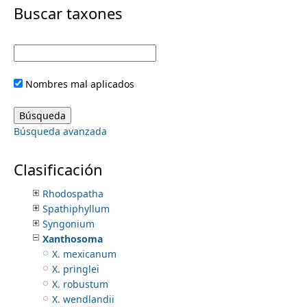
i
Buscar taxones
Apocynaceae
Apodanthaceae
m
m
Aquifoliaceae
Araceae
e
a
Anthurium
Nombres mal aplicados
Arisaema
r
n
Dieffenbachia
Dracontium
y
Búsqueda avanzada
Monstera
u
Montrichardia
t
Philodendron
Clasificación
Pistia
a
Rhodospatha
Spathiphyllum
b
Syngonium
Xanthosoma
s
X. mexicanum
X. pringlei
X. robustum
X. wendlandii