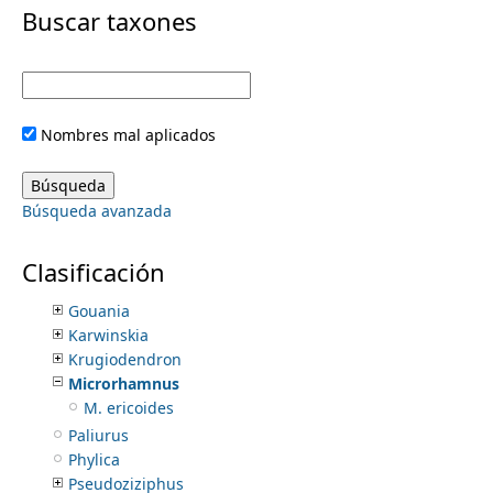
i
Buscar taxones
Putranjivaceae
Ranunculaceae
m
m
Resedaceae
Rhamnaceae
e
a
Adolphia
Nombres mal aplicados
Berchemia
r
n
Ceanothus
Colletia
y
Búsqueda avanzada
Colubrina
u
Condalia
t
Endotropis
Clasificación
Frangula
a
Gouania
Karwinskia
b
Krugiodendron
Microrhamnus
s
M. ericoides
Paliurus
Phylica
Pseudoziziphus