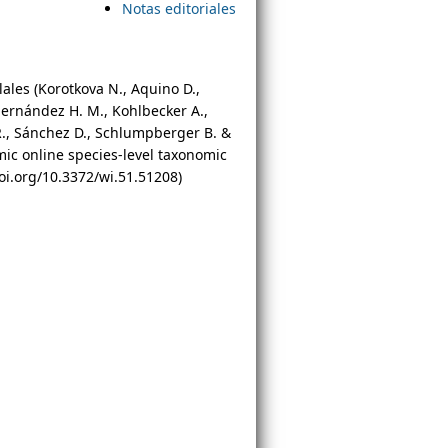
Notas editoriales
ales (Korotkova N., Aquino D.,
 Hernández H. M., Kohlbecker A.,
 R., Sánchez D., Schlumpberger B. &
ic online species-level taxonomic
doi.org/10.3372/wi.51.51208)