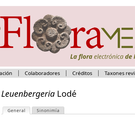
Jump to navigation
ación
Colaboradores
Créditos
Taxones rev
Leuenbergeria
Lodé
General
(active tab)
Sinonimía
P
r