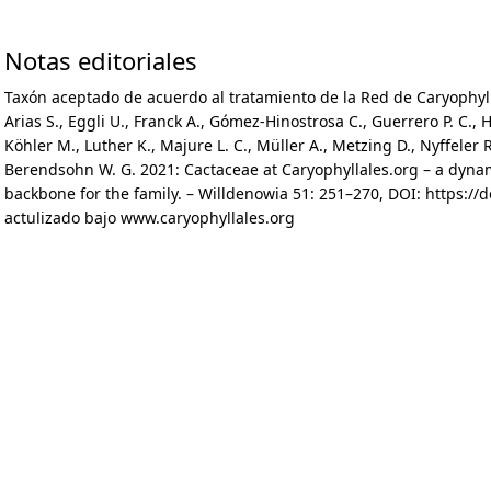
i
Notas editoriales
m
Taxón aceptado de acuerdo al tratamiento de la Red de Caryophyll
a
Arias S., Eggli U., Franck A., Gómez-Hinostrosa C., Guerrero P. C.,
Köhler M., Luther K., Majure L. C., Müller A., Metzing D., Nyffeler
r
Berendsohn W. G. 2021: Cactaceae at Caryophyllales.org – a dynam
backbone for the family. – Willdenowia 51: 251–270, DOI: https://
y
actulizado bajo www.caryophyllales.org
t
a
b
s