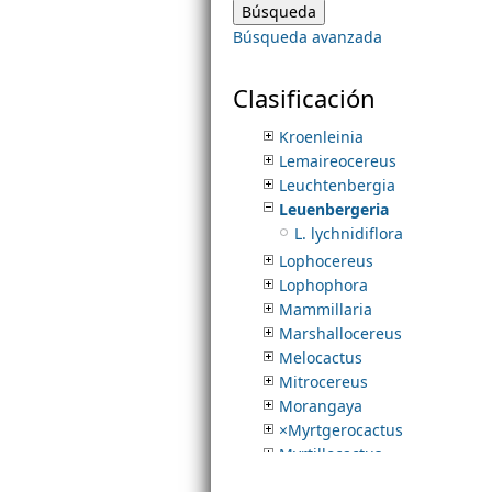
Hatiora
Búsqueda avanzada
Homalocephala
m
Isolatocereus
Kadenicarpus
Clasificación
e
Kimnachia
Kroenleinia
Lemaireocereus
n
Leuchtenbergia
Leuenbergeria
u
L. lychnidiflora
Lophocereus
Lophophora
Mammillaria
Marshallocereus
Melocactus
Mitrocereus
Morangaya
×Myrtgerocactus
Myrtillocactus
Neolloydia