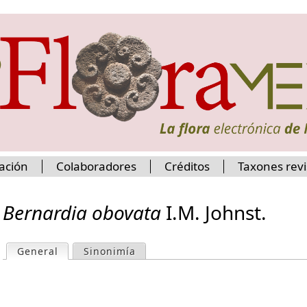
Jump to navigation
ación
Colaboradores
Créditos
Taxones rev
Bernardia obovata
I.M. Johnst.
General
(active tab)
Sinonimía
P
r