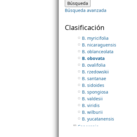
B. lagunensis
Búsqueda avanzada
B. macrocarpa
m
B. mcvaughii
B. mexicana
Clasificación
e
B. mollis
B. myricifolia
B. nicaraguensis
n
B. oblanceolata
B. obovata
u
B. ovalifolia
B. rzedowskii
B. santanae
B. sidoides
B. spongiosa
B. valdesii
B. viridis
B. wilburii
B. yucatanensis
Caperonia
Chiropetalum