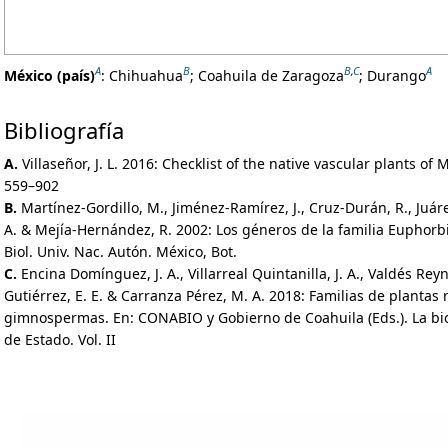
A
B
B
,
C
A
México (país)
:
Chihuahua
;
Coahuila de Zaragoza
;
Durango
Bibliografía
A.
Villaseñor, J. L. 2016: Checklist of the native vascular plants of 
559–902
B.
Martínez-Gordillo, M., Jiménez-Ramírez, J., Cruz-Durán, R., Juáre
A. & Mejía-Hernández, R. 2002: Los géneros de la familia Euphorbi
Biol. Univ. Nac. Autón. México, Bot.
C.
Encina Domínguez, J. A., Villarreal Quintanilla, J. A., Valdés Reyna
Gutiérrez, E. E. & Carranza Pérez, M. A. 2018: Familias de plantas
gimnospermas. En: CONABIO y Gobierno de Coahuila (Eds.). La bio
de Estado. Vol. II