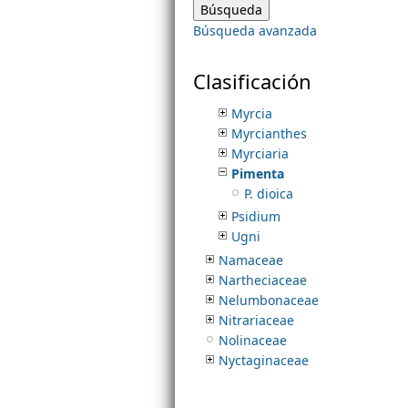
Myristicaceae
Búsqueda avanzada
Myrtaceae
m
Chamguava
Eugenia
Clasificación
e
Mosiera
Myrcia
Myrcianthes
n
Myrciaria
Pimenta
u
P. dioica
Psidium
Ugni
Namaceae
Nartheciaceae
Nelumbonaceae
Nitrariaceae
Nolinaceae
Nyctaginaceae
Nymphaeaceae
Nyssaceae