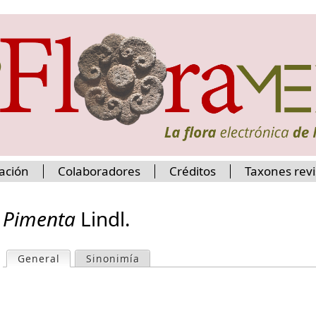
Jump to navigation
ación
Colaboradores
Créditos
Taxones rev
Pimenta
Lindl.
General
(active tab)
Sinonimía
P
r