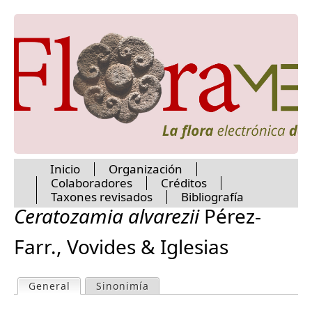
Jump to navigation
Inicio
Organización
Colaboradores
Créditos
M
Taxones revisados
Bibliografía
Ceratozamia alvarezii
Pérez-
a
Farr., Vovides & Iglesias
i
General
(active tab)
Sinonimía
P
n