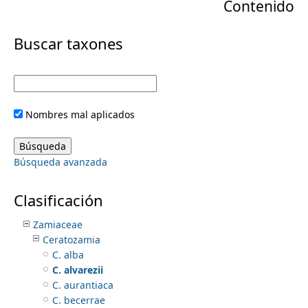
Contenido
r
m
i
Buscar taxones
e
m
a
n
Pteridofitas
Nombres mal aplicados
Angiospermas
r
Gimnospermas
u
Cupressaceae
y
Búsqueda avanzada
Ephedraceae
Pinaceae
t
Podocarpaceae
Clasificación
Taxaceae
a
Zamiaceae
Ceratozamia
b
C. alba
C. alvarezii
s
C. aurantiaca
C. becerrae