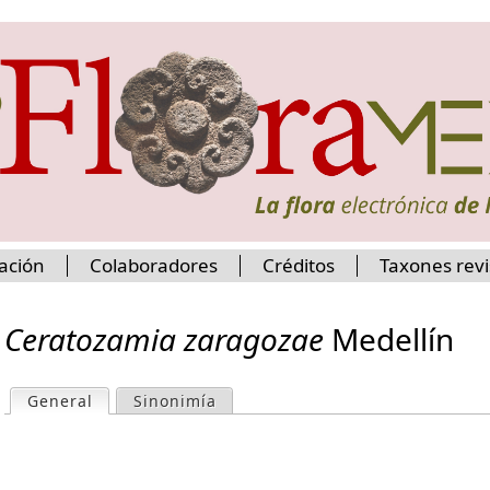
Jump to navigation
ación
Colaboradores
Créditos
Taxones rev
Ceratozamia zaragozae
Medellín
General
(active tab)
Sinonimía
P
r