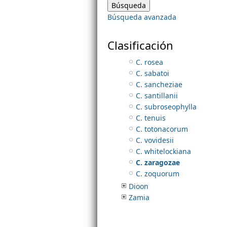
C. morettii
Búsqueda avanzada
C. norstogii
m
C. oliversacksii
C. reesii
Clasificación
e
C. robusta
C. rosea
C. sabatoi
n
C. sancheziae
C. santillanii
u
C. subroseophylla
C. tenuis
C. totonacorum
C. vovidesii
C. whitelockiana
C. zaragozae
C. zoquorum
Dioon
Zamia