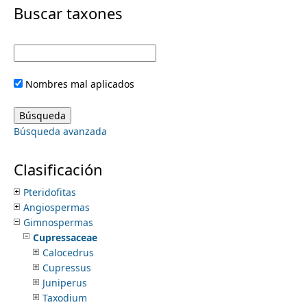
i
Buscar taxones
m
m
e
a
Nombres mal aplicados
r
n
y
Búsqueda avanzada
u
t
Clasificación
a
Pteridofitas
Angiospermas
b
Gimnospermas
Cupressaceae
s
Calocedrus
Cupressus
Juniperus
Taxodium