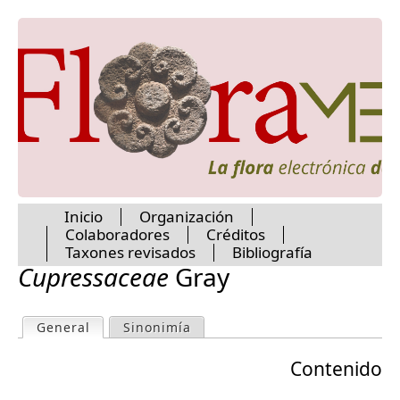
Jump to navigation
Inicio
Organización
Colaboradores
Créditos
M
Taxones revisados
Bibliografía
Cupressaceae
Gray
a
General
(active tab)
Sinonimía
P
i
Contenido
r
n