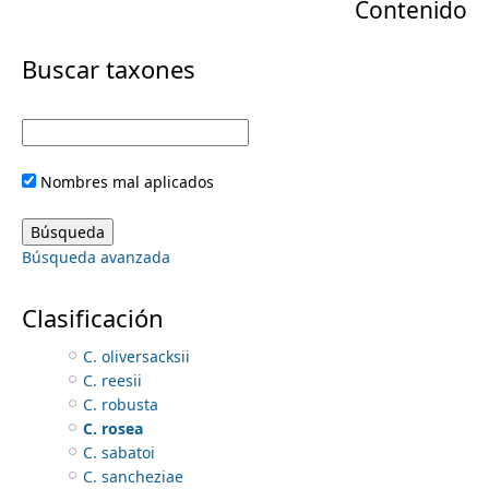
Contenido
r
C. fuscoviridis
C. gigantea
m
i
Buscar taxones
C. hildae
C. huastecorum
e
m
C. kuesteriana
C. latifolia
a
n
C. leptoceras
Nombres mal aplicados
C. matudae
r
C. mexicana
u
C. miqueliana
y
Búsqueda avanzada
C. mirandae
C. mixeorum
t
C. morettii
Clasificación
C. norstogii
a
C. oliversacksii
C. reesii
b
C. robusta
C. rosea
s
C. sabatoi
C. sancheziae