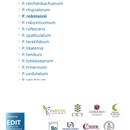
P. reichenbachianum
P. rhipsalinum
P. robinsonii
P. robustissimum
P. rufescens
P. spathulatum
P. teretifolium
P. tikalense
P. tonduzii
P. treleaseanum
P. trinervium
P. undulatum
P. velutinum
P. villosum
P. wattii
Sapindaceae
Sapotaceae
Sarcobataceae
Saururaceae
Saxifragaceae