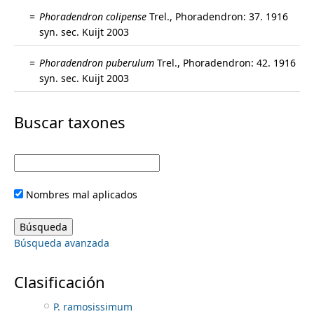
i
P. longicaule
=
Phoradendron colipense
Trel.
,
Phoradendron: 37. 1916
P. longifolium
m
syn. sec. Kuijt 2003
m
P. macrophyllum
P. minutifolium
=
Phoradendron puberulum
Trel.
,
Phoradendron: 42. 1916
e
a
P. mucronatum
syn. sec. Kuijt 2003
P. naviculare
r
n
P. nervosum
Buscar taxones
P. nitens
y
P. nudum
u
P. olae
t
P. olivae
P. oliverianum
a
Nombres mal aplicados
P. palmeri
P. pedicellatum
b
P. perredactum
Búsqueda avanzada
P. piperoides
s
P. planiphyllum
P. purpusii
Clasificación
P. quadrangulare
P. ramosissimum