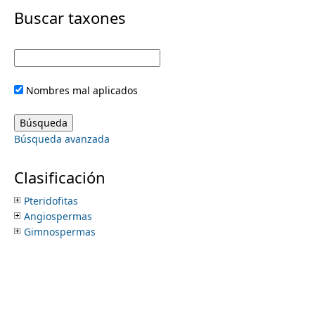
i
Buscar taxones
m
m
e
a
Nombres mal aplicados
r
n
y
Búsqueda avanzada
u
t
Clasificación
a
Pteridofitas
Angiospermas
b
Gimnospermas
s